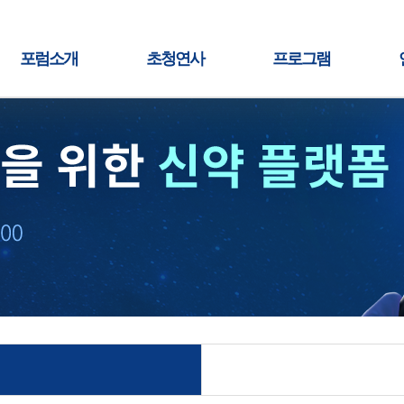
포럼소개
초청연사
프로그램
포럼소개
초청연사
프로그램
비전과 어젠다
주최사 소개
오시는 길