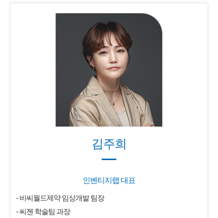
김주희
인벤티지랩 대표
- 비씨월드제약 임상개발 팀장
- 씨젠 학술팀 과장