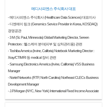
메디사피엔스 주식회사 대표
- 메디사피엔스 주식회사 (Healthcare Data Sciences) 대표이사
- 디엔에이 링크 (Genomics Service Provider in Korea, KOSDAQ)
경영공관
- 3 M (St. Paul, Minnesota) Global Marketing Director, Sereen
Protectors : 헬스케어 분야(피부 및 상처관리용) 관련
- Toshiba America (Irvine, Califoria) Notebook Marketing Director :
Xray/CTIMRI 등 medical 장비 관련
- Samsung Electronics America (Irvine, California) VSS Business
Manager
- Nortel Networks (RTP, North Carolina) Northeast CLECs Business
Development Manager
- J.P.Morgan (NYC, New York) International Fixed Income Associate